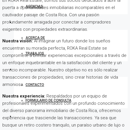
En ROKA Real Estate, somos sus socios dedicados a abrir la
AGENCIAS
puerta a oportunidades inmobiliarias incomparables en el
cautivador paisaje de Costa Rica. Con una pasión
profundamente arraigada por conectar a compradores
ACERCA DE
exigentes con propiedades extraordinarias.
ACERCA DE
Nuestra visión:
Al imaginar un futuro donde los sueños
encuentran su morada perfecta, ROKA Real Estate se
TRABAJOS
compromete a brindar experiencias excepcionales a través de
un enfoque inquebrantable en la satisfacción del cliente y un
CONTACTO
servicio incomparable. Nuestro objetivo no es sólo realizar
transacciones de propiedades, sino crear historias de vida
armoniosa.
CONTACTO
Nuestra experiencia:
Respaldados por un equipo de
FORMULARIO DE CONSULTA
profesionales experimentados con un profundo conocimiento
del diverso panorama inmobiliario de Costa Rica, ofrecemos
TURISMO MÉDICO
experiencia que trasciende las transacciones. Ya sea que
busque un retiro costero tranquilo, un paraíso urbano de lujo o